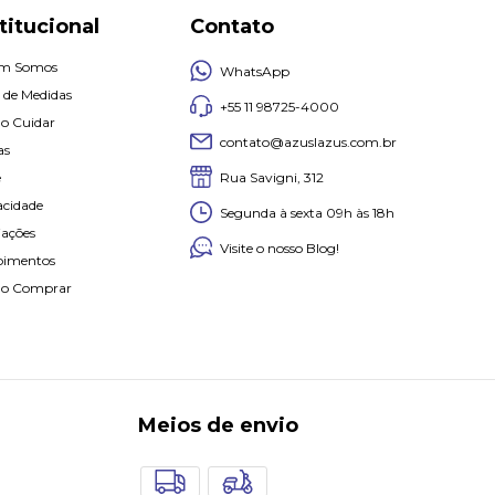
titucional
Contato
m Somos
WhatsApp
 de Medidas
+55 11 98725-4000
o Cuidar
contato@azuslazus.com.br
as
Rua Savigni, 312
e
acidade
Segunda à sexta 09h às 18h
iações
Visite o nosso Blog!
oimentos
o Comprar
Meios de envio