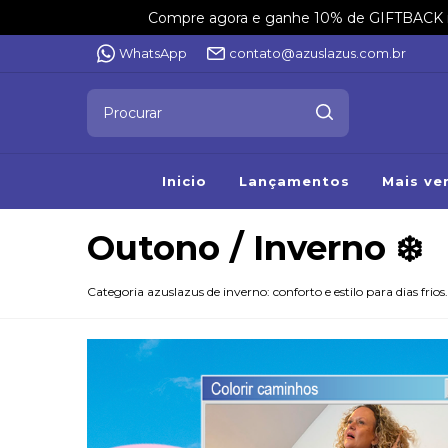
Compre agora e ganhe 10% de GIFTBACK na 
WhatsApp
contato@azuslazus.com.br
Inicio
Lançamentos
Mais ve
Outono / Inverno ❄️
Categoria azuslazus de inverno: conforto e estilo para dias frios.