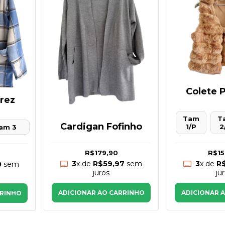
Colete
rez
Tam
T
Cardigan Fofinho
1/P
2
am 3
R$179,90
R$15
3
x de
R$59,97
sem
3
x de
R
0
sem
juros
ju
ADICIONAR AO CARRINHO
ADICIONAR 
RRINHO