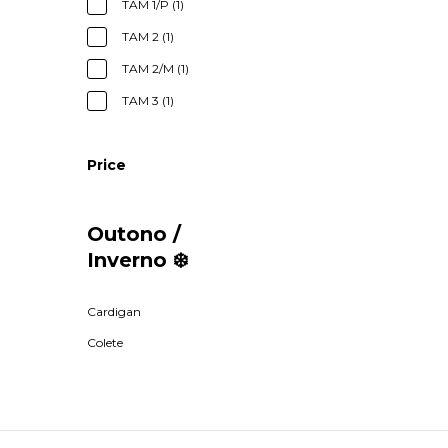
TAM 1/P (1)
TAM 2 (1)
TAM 2/M (1)
TAM 3 (1)
Price
Outono /
Inverno ❄️
Cardigan
Colete