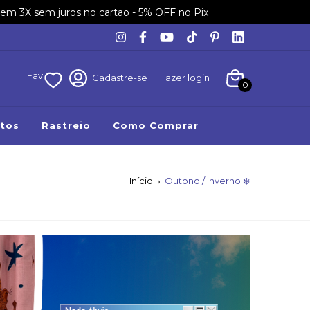
em 3X sem juros no cartao - 5% OFF no Pix
Fav
Cadastre-se
|
Fazer login
0
tos
Rastreio
Como Comprar
Início
Outono / Inverno ❄️