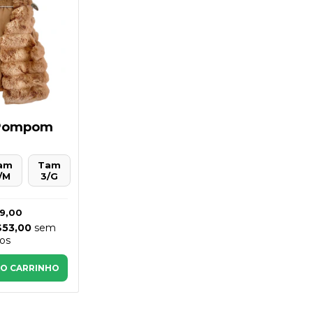
 Pompom
am
Tam
/M
3/G
9,00
$53,00
sem
ros
AO CARRINHO