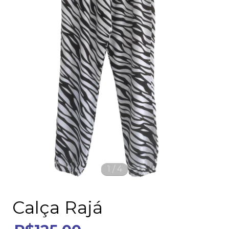
1
/
4
Calça Rajá