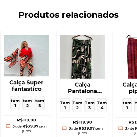
Produtos relacionados
Calça Super
Calç
Calça
fantastico
pi
Pantalona
Caiçara
tam
tam
tam
tam
Tam
Tam
Tam
Tam
1
2
3
1
1
2
3
4
R$119,90
R$1
R$119,90
3
x de
R$39,97
sem
3
x de
3
x de
R$39,97
sem
juros
j
juros