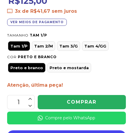
R$125,00
3
x de
R$41,67
sem juros
VER MEIOS DE PAGAMENTO
TAMANHO
TAM 1/P
Tam 1/P
Tam 2/M
Tam 3/G
Tam 4/GG
COR
PRETO E BRANCO
Preto e branco
Preto e mostarda
Atenção, última peça!
Compre pelo WhatsApp