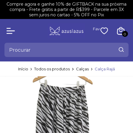
Compre agora e ganhe 10% de GIFTBACK na sua próxima
compra - Frete grátis a partir de R$399 - Parcele em 3X
sem juros no cartao - 5% OFF no Pix
Fav
0
Início
Todos os produtos
Calças
Calça Rajá