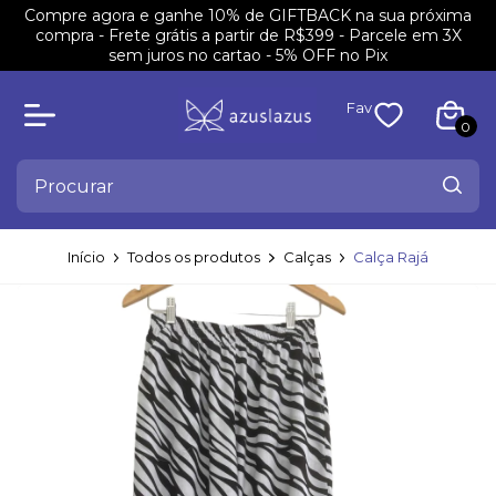
Compre agora e ganhe 10% de GIFTBACK na sua próxima
compra - Frete grátis a partir de R$399 - Parcele em 3X
sem juros no cartao - 5% OFF no Pix
Fav
0
Início
Todos os produtos
Calças
Calça Rajá