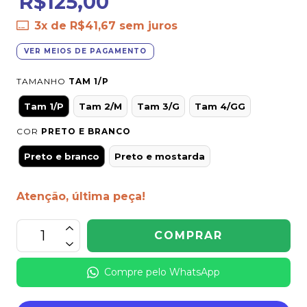
R$125,00
3
x de
R$41,67
sem juros
VER MEIOS DE PAGAMENTO
TAMANHO
TAM 1/P
Tam 1/P
Tam 2/M
Tam 3/G
Tam 4/GG
COR
PRETO E BRANCO
Preto e branco
Preto e mostarda
Atenção, última peça!
Compre pelo WhatsApp