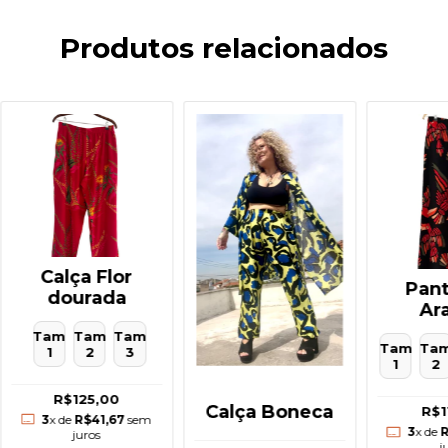
Produtos relacionados
Calça Flor
Pant
dourada
Ar
Tam
Tam
Tam
Tam
Ta
1
2
3
1
2
R$125,00
Calça Boneca
R$1
3
x de
R$41,67
sem
3
x de
R
juros
j