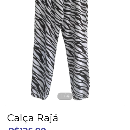
1
/
4
Calça Rajá