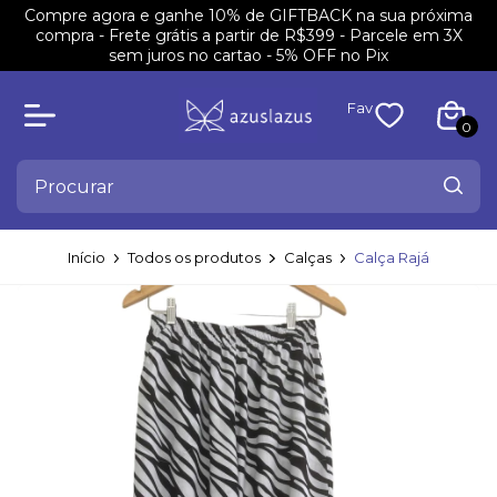
Compre agora e ganhe 10% de GIFTBACK na sua próxima
compra - Frete grátis a partir de R$399 - Parcele em 3X
sem juros no cartao - 5% OFF no Pix
Fav
0
Início
Todos os produtos
Calças
Calça Rajá