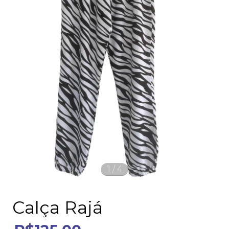
1
/
4
Calça Rajá