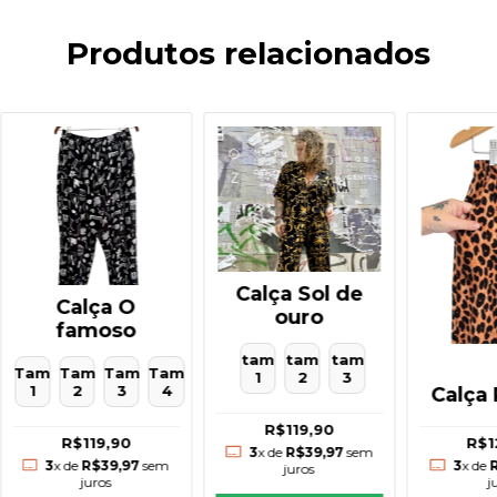
Produtos relacionados
Calça Sol de
Calça O
ouro
famoso
tam
tam
tam
Tam
Tam
Tam
Tam
1
2
3
1
2
3
4
Calça 
R$119,90
R$1
R$119,90
3
x de
R$39,97
sem
3
x de
3
x de
R$39,97
sem
juros
j
juros