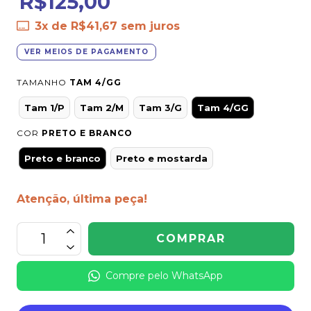
R$125,00
3
x de
R$41,67
sem juros
VER MEIOS DE PAGAMENTO
TAMANHO
TAM 4/GG
Tam 1/P
Tam 2/M
Tam 3/G
Tam 4/GG
COR
PRETO E BRANCO
Preto e branco
Preto e mostarda
Atenção, última peça!
Compre pelo WhatsApp