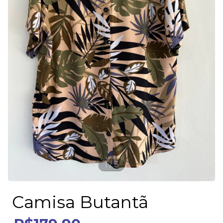
1
/
3
Camisa Butantã