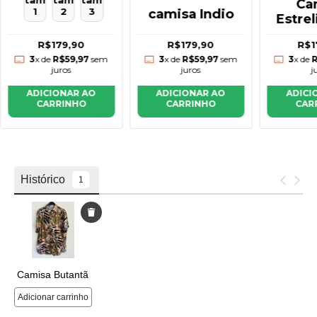
tam
tam
tam
Ca
1
2
3
camisa Indio
Estre
Be
R$179,90
R$179,90
R$1
3
x de
R$59,97
sem
3
x de
R$59,97
sem
3
x de
R
juros
juros
j
ADICIONAR AO
ADICIONAR AO
ADICI
CARRINHO
CARRINHO
CAR