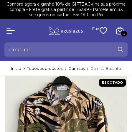
Compre agora e ganhe 10% de GIFTBACK na sua próxima
compra - Frete grátis a partir de R$399 - Parcele em 3X
sem juros no cartao - 5% OFF no Pix
Fav
0
Início
Todos os produtos
Camisas
Camisa Butantã
ESGOTADO