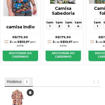
Cami
Camisa
fo
Sabedoria
tam
tam
tam
tam
tam
1
1
2
3
4
camisa Indio
R$179,90
R$1
R$179,90
3
x de
R$59,97
sem
3
x de
R
3
x de
R$59,97
sem
juros
j
juros
ADICIONAR AO
ADICI
ADICIONAR AO
CARRINHO
CAR
CARRINHO