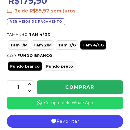
R$179,90
3
x de
R$59,97
sem juros
VER MEIOS DE PAGAMENTO
TAMANHO
TAM 4/GG
Tam 1/P
Tam 2/M
Tam 3/G
Tam 4/GG
COR
FUNDO BRANCO
Fundo branco
Fundo preto
Compre pelo WhatsApp
Favoritar