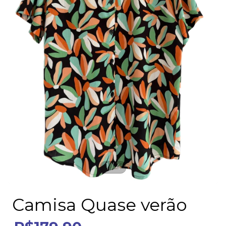
1
/
4
Camisa Quase verão