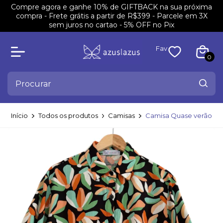
Compre agora e ganhe 10% de GIFTBACK na sua próxima
compra - Frete grátis a partir de R$399 - Parcele em 3X
sem juros no cartao - 5% OFF no Pix
Fav
0
Início
Todos os produtos
Camisas
Camisa Quase verão