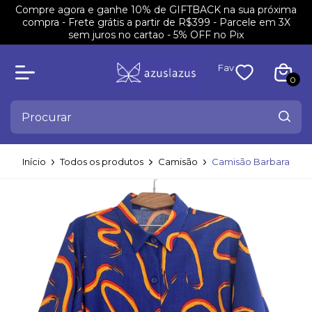
Compre agora e ganhe 10% de GIFTBACK na sua próxima
compra - Frete grátis a partir de R$399 - Parcele em 3X
sem juros no cartao - 5% OFF no Pix
Fav
0
Início
Todos os produtos
Camisão
Camisão Barbara