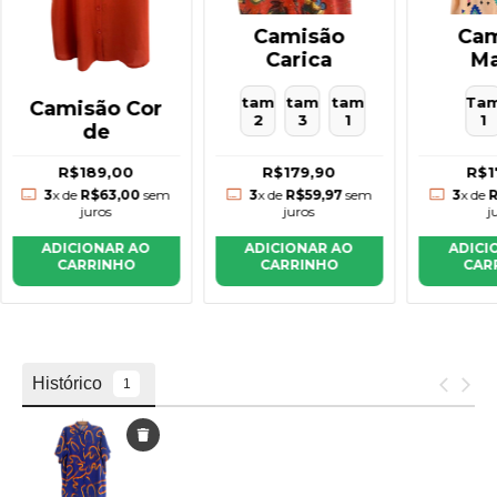
Camisão
Cam
Carica
Ma
tam
tam
tam
Ta
Camisão Cor
2
3
1
1
de
R$189,00
R$179,90
R$1
3
x de
R$63,00
sem
3
x de
R$59,97
sem
3
x de
R
juros
juros
j
ADICIONAR AO
ADICIONAR AO
ADICI
CARRINHO
CARRINHO
CAR