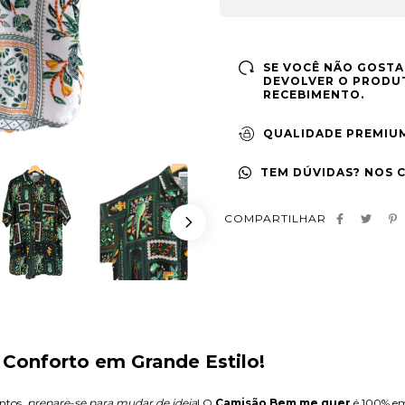
SE VOCÊ NÃO GOSTA
DEVOLVER O PRODUT
RECEBIMENTO.
QUALIDADE PREMIU
TEM DÚVIDAS? NOS 
COMPARTILHAR
 Conforto em Grande Estilo!
ntos,
prepare-se para mudar de ideia
! O
Camisão Bem me quer
é 100% em