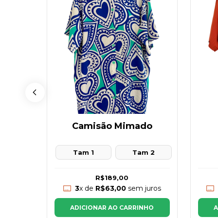
a
Camisão Mimado
tam 1
Tam 1
Tam 2
R$189,00
juros
3
x de
R$63,00
sem juros
NHO
A
ADICIONAR AO CARRINHO