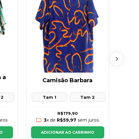
 a
Camisão Barbara
 2
Tam 1
Tam 2
T
R$179,90
ros
3
x de
R$59,97
sem juros
3
HO
ADICIONAR AO CARRINHO
AD