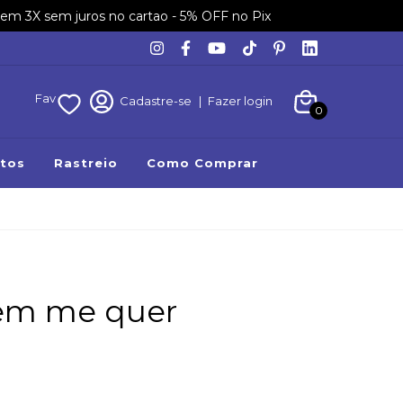
em 3X sem juros no cartao - 5% OFF no Pix
Fav
Cadastre-se
|
Fazer login
0
tos
Rastreio
Como Comprar
em me quer