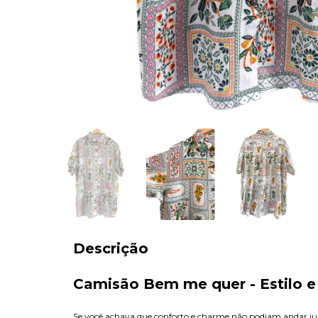
Descrição
Camisão Bem me quer - Estilo e
Se você achava que conforto e charme não podiam andar ju