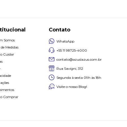
titucional
Contato
m Somos
WhatsApp
 de Medidas
+55 11 98725-4000
o Cuidar
contato@azuslazus.com.br
as
Rua Savigni, 312
e
acidade
Segunda à sexta 09h às 18h
iações
Visite o nosso Blog!
oimentos
o Comprar