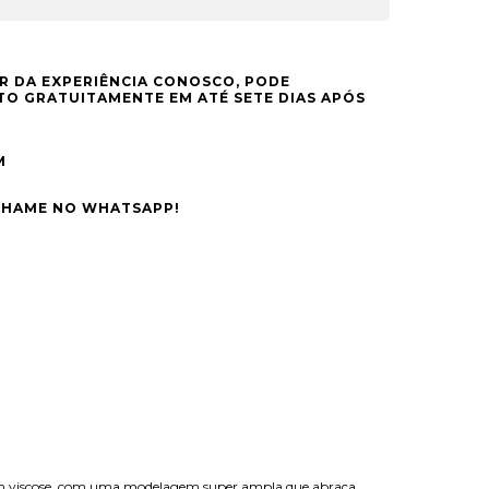
R DA EXPERIÊNCIA CONOSCO, PODE
O GRATUITAMENTE EM ATÉ SETE DIAS APÓS
M
CHAME NO WHATSAPP!
 viscose, com uma modelagem super ampla que abraça