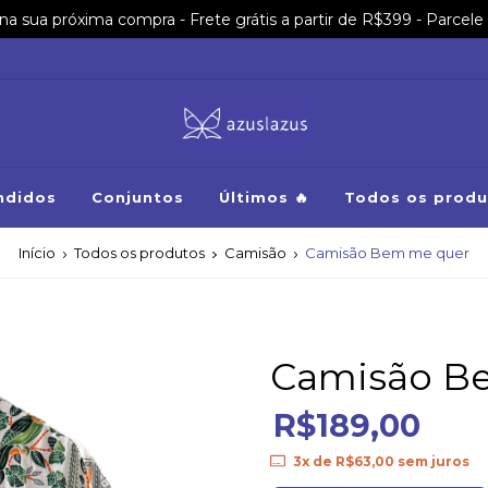
sua próxima compra - Frete grátis a partir de R$399 - Parcele 
ndidos
Conjuntos
Últimos 🔥
Todos os produ
Início
Todos os produtos
Camisão
Camisão Bem me quer
Camisão B
R$189,00
3
x de
R$63,00
sem juros