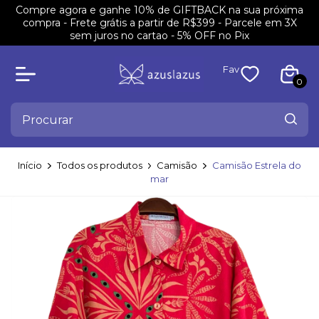
Compre agora e ganhe 10% de GIFTBACK na sua próxima
compra - Frete grátis a partir de R$399 - Parcele em 3X
sem juros no cartao - 5% OFF no Pix
Fav
0
Início
Todos os produtos
Camisão
Camisão Estrela do
mar