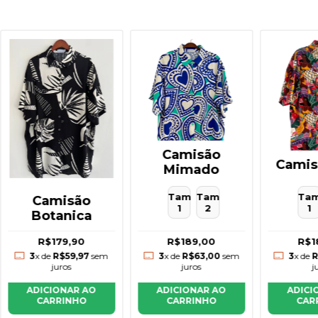
Camisão
Camis
Mimado
Tam
Tam
Ta
Camisão
1
2
1
Botanica
R$189,00
R$179,90
R$1
3
x de
R$63,00
sem
3
x de
R$59,97
sem
3
x de
R
juros
juros
j
ADICIONAR AO
ADICIONAR AO
ADICI
CARRINHO
CARRINHO
CAR