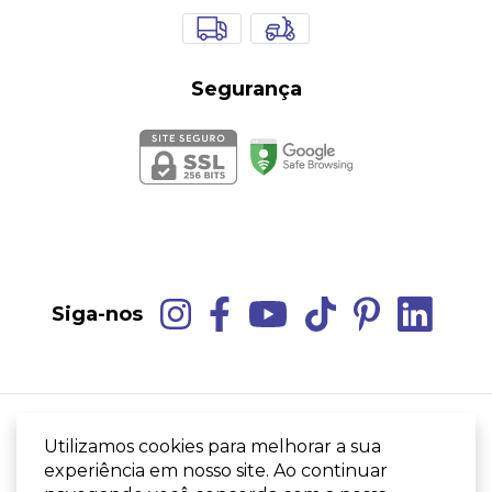
Segurança
Siga-nos
Utilizamos cookies para melhorar a sua
Camisão Estrela do mar
- AZUSLAZUS MODA
AUTORAL LTDA
experiência em nosso site. Ao continuar