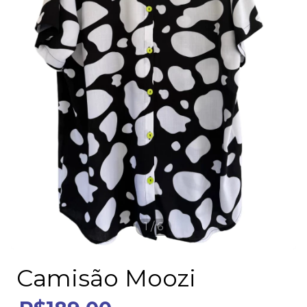
1
/
6
Camisão Moozi