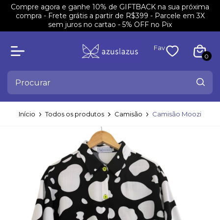
Compre agora e ganhe 10% de GIFTBACK na sua próxima
compra - Frete grátis a partir de R$399 - Parcele em 3X
sem juros no cartao - 5% OFF no Pix
Fav
0
Início
Todos os produtos
Camisão
Camisão Moozi