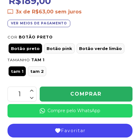
R$189,00
3
x de
R$63,00
sem juros
VER MEIOS DE PAGAMENTO
COR
BOTÃO PRETO
Botão preto
Botão pink
Botão verde limão
TAMANHO
TAM 1
tam 1
tam 2
Compre pelo WhatsApp
Favoritar