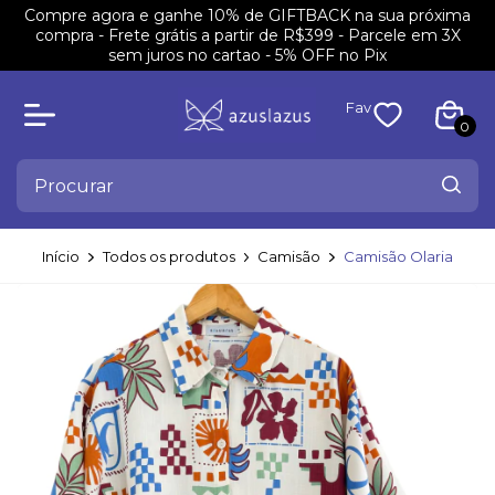
Compre agora e ganhe 10% de GIFTBACK na sua próxima
compra - Frete grátis a partir de R$399 - Parcele em 3X
sem juros no cartao - 5% OFF no Pix
Fav
0
Início
Todos os produtos
Camisão
Camisão Olaria