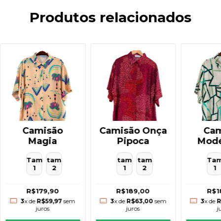
Produtos relacionados
Camisão Onça
Cam
Camisão
Pipoca
Modé
Magia
pa
tam
tam
Ta
Tam
tam
1
2
1
1
2
R$189,00
R$1
R$179,90
3
x de
R$63,00
sem
3
x de
R
3
x de
R$59,97
sem
juros
j
juros