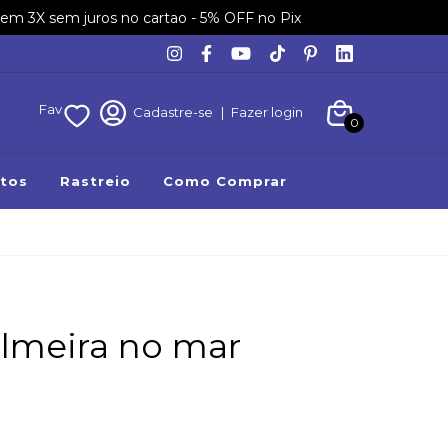
em 3X sem juros no cartao - 5% OFF no Pix
Fav
Cadastre-se
|
Fazer login
0
tos
Rastreio
Como Comprar
lmeira no mar