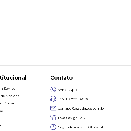
titucional
Contato
m Somos
WhatsApp
 de Medidas
+55 11 98725-4000
o Cuidar
contato@azuslazus.com.br
as
Rua Savigni, 312
e
acidade
Segunda à sexta 09h às 18h