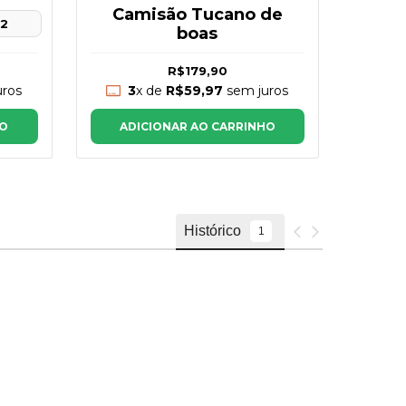
Camisão Tucano de
tam 
 2
boas
R$179,90
3
3
x de
R$59,97
sem juros
ros
AD
ADICIONAR AO CARRINHO
HO