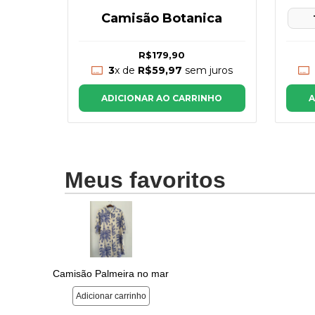
Camisão Botanica
m 2
R$179,90
juros
3
x de
R$59,97
sem juros
NHO
ADICIONAR AO CARRINHO
A