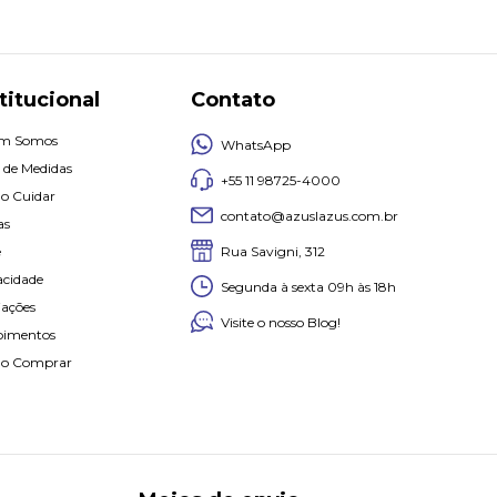
titucional
Contato
m Somos
WhatsApp
 de Medidas
+55 11 98725-4000
o Cuidar
contato@azuslazus.com.br
as
Rua Savigni, 312
e
acidade
Segunda à sexta 09h às 18h
iações
Visite o nosso Blog!
oimentos
o Comprar