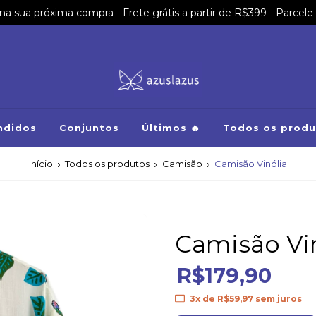
sua próxima compra - Frete grátis a partir de R$399 - Parcele 
ndidos
Conjuntos
Últimos 🔥
Todos os produ
Início
Todos os produtos
Camisão
Camisão Vinólia
Camisão Vi
R$179,90
3
x de
R$59,97
sem juros