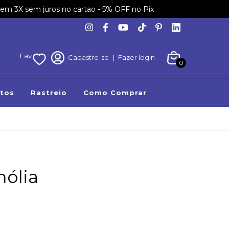
em 3X sem juros no cartao - 5% OFF no Pix
Fav
Cadastre-se
|
Fazer login
0
tos
Rastreio
Como Comprar
nólia