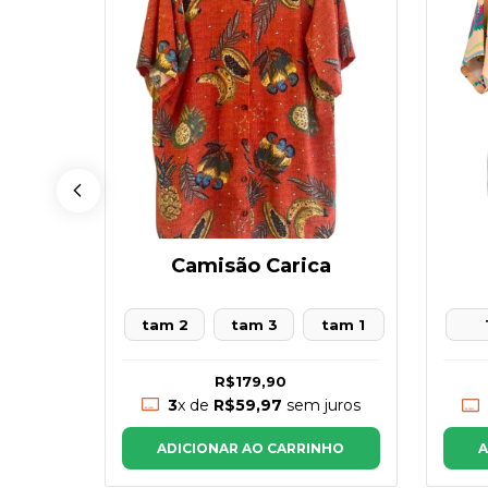
Camisão Carica
gy
tam 2
tam 3
tam 1
m 2
R$179,90
3
x de
R$59,97
sem juros
juros
ADICIONAR AO CARRINHO
NHO
A