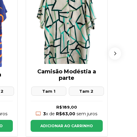
Camisão Modéstia a
Cam
a
parte
t
Tam 1
Tam 2
 2
R$189,00
3
3
x de
R$63,00
sem juros
ros
AD
ADICIONAR AO CARRINHO
HO