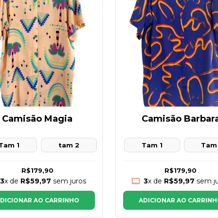
Camisão Magia
Camisão Barbar
Tam 1
tam 2
Tam 1
Tam
R$179,90
R$179,90
3
x de
R$59,97
sem juros
3
x de
R$59,97
sem ju
DICIONAR AO CARRINHO
ADICIONAR AO CARRIN