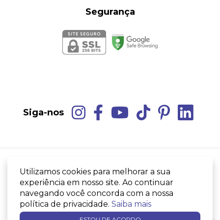
Segurança
Siga-nos
Utilizamos cookies para melhorar a sua
Camisão Vinólia
- AZUSLAZUS MODA AUTORAL
LTDA
experiência em nosso site. Ao continuar
©2026. Azuslazus Moda Autoral Ltda - 43992470000191. Todos os direitos
navegando você concorda com a nossa
reservados.
política de privacidade.
Saiba mais
ESTOU DE ACORDO