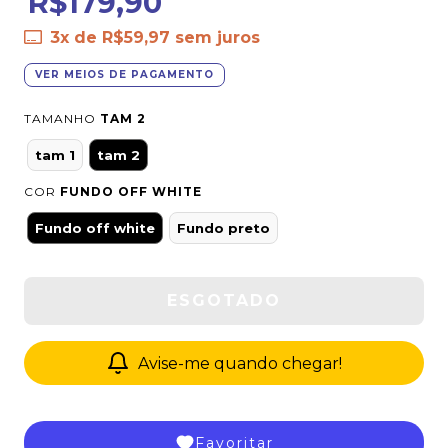
R$179,90
3
x de
R$59,97
sem juros
VER MEIOS DE PAGAMENTO
TAMANHO
TAM 2
tam 1
tam 2
COR
FUNDO OFF WHITE
Fundo off white
Fundo preto
Avise-me quando chegar!
Favoritar