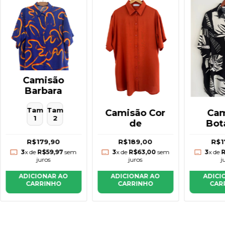
Camisão
Barbara
Tam
Tam
Camisão Cor
Cam
1
2
de
Bot
R$189,00
R$1
R$179,90
3
x de
R$63,00
sem
3
x de
R
3
x de
R$59,97
sem
juros
j
juros
ADICIONAR AO
ADICI
ADICIONAR AO
CARRINHO
CAR
CARRINHO