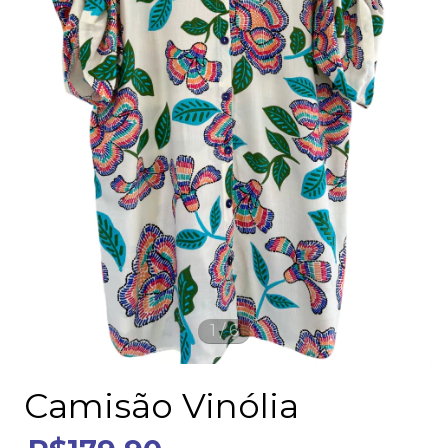
1
/
6
Camisão Vinólia