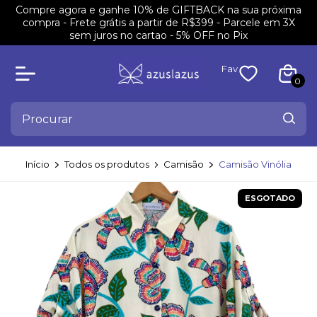
Compre agora e ganhe 10% de GIFTBACK na sua próxima
compra - Frete grátis a partir de R$399 - Parcele em 3X
sem juros no cartao - 5% OFF no Pix
Fav
0
Início
Todos os produtos
Camisão
Camisão Vinólia
ESGOTADO