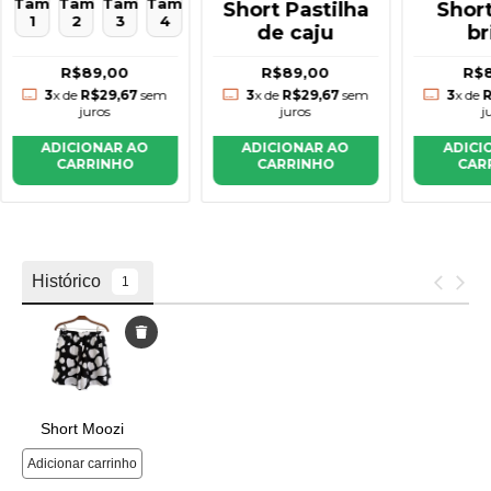
Tam
Tam
Tam
Tam
Short Pastilha
Short
1
2
3
4
de caju
br
R$89,00
R$89,00
R$
3
x de
R$29,67
sem
3
x de
R$29,67
sem
3
x de
R
juros
juros
j
ADICIONAR AO
ADICIONAR AO
ADICI
CARRINHO
CARRINHO
CAR