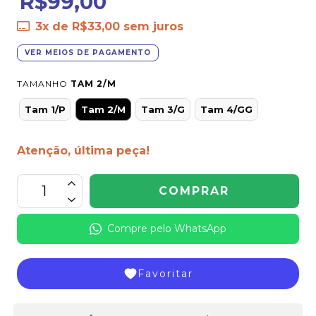
R$99,00
3
x de
R$33,00
sem juros
VER MEIOS DE PAGAMENTO
TAMANHO
TAM 2/M
Tam 1/P
Tam 2/M
Tam 3/G
Tam 4/GG
Atenção, última peça!
Compre pelo WhatsApp
Favoritar
Frete grátis
a partir de
R$399,00