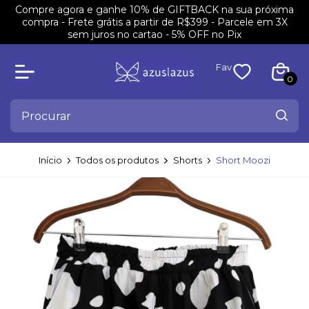
Compre agora e ganhe 10% de GIFTBACK na sua próxima
compra - Frete grátis a partir de R$399 - Parcele em 3X
sem juros no cartao - 5% OFF no Pix
Fav
0
Início
Todos os produtos
Shorts
Short Moozi