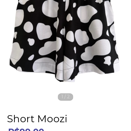
1
/
2
Short Moozi