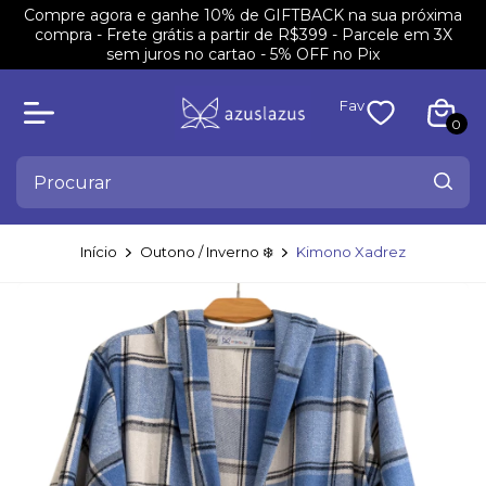
Compre agora e ganhe 10% de GIFTBACK na sua próxima
compra - Frete grátis a partir de R$399 - Parcele em 3X
sem juros no cartao - 5% OFF no Pix
Fav
0
Início
Outono / Inverno ❄️
Kimono Xadrez