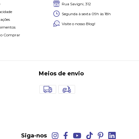
Rua Savigni, 312
e
acidade
Segunda à sexta 09h às 18h
iações
Visite o nosso Blog!
oimentos
o Comprar
Meios de envio
Siga-nos