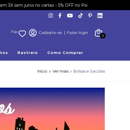
em 3X sem juros no cartao - 5% OFF no Pix
Fav
Cadastre-se
|
Fazer login
0
tos
Rastreio
Como Comprar
Início
Ver mais
Bolsas e Sacolas