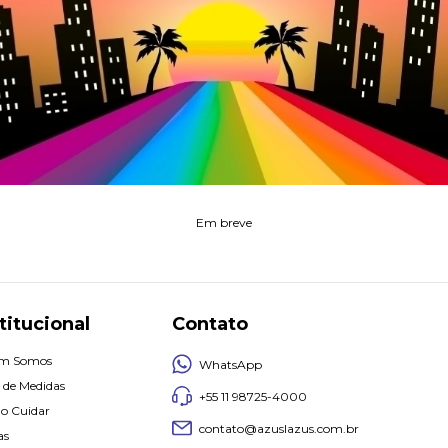
Em breve
titucional
Contato
m Somos
WhatsApp
 de Medidas
+55 11 98725-4000
o Cuidar
contato@azuslazus.com.br
as