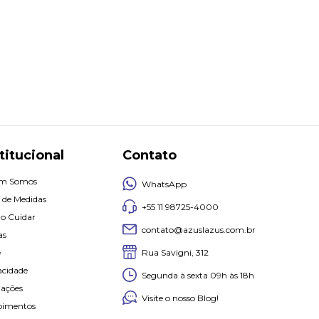
titucional
Contato
m Somos
WhatsApp
 de Medidas
+55 11 98725-4000
o Cuidar
contato@azuslazus.com.br
as
Rua Savigni, 312
e
acidade
Segunda à sexta 09h às 18h
iações
Visite o nosso Blog!
oimentos