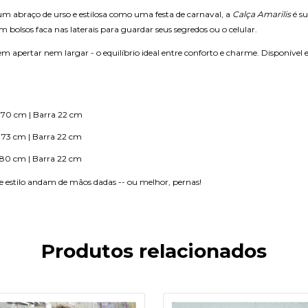
um abraço de urso e estilosa como uma festa de carnaval, a
Calça Amarilis
é su
lsos faca nas laterais para guardar seus segredos ou o celular.
, sem apertar nem largar - o equilíbrio ideal entre conforto e charme. Disponí
 70 cm | Barra 22 cm
 73 cm | Barra 22 cm
 80 cm | Barra 22 cm
o e estilo andam de mãos dadas -- ou melhor, pernas!
Produtos relacionados