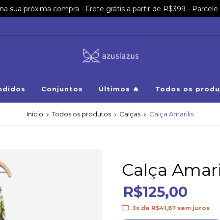
sua próxima compra - Frete grátis a partir de R$399 - Parcele 
ndidos
Conjuntos
Últimos 🔥
Todos os produ
Início
Todos os produtos
Calças
Calça Amarilis
Calça Amari
R$125,00
3
x de
R$41,67
sem juros