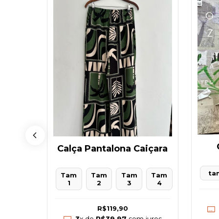
Calça Pantalona Caiçara
ada
ta
Tam
Tam
Tam
Tam
Tam 3
1
2
3
4
R$119,90
juros
3
x de
R$39,97
sem juros