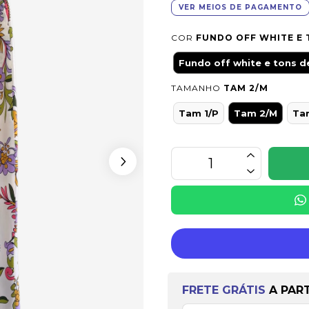
VER MEIOS DE PAGAMENTO
COR
FUNDO OFF WHITE E 
Fundo off white e tons d
TAMANHO
TAM 2/M
Tam 1/P
Tam 2/M
Ta
Frete grátis
a partir 
FRETE GRÁTIS
A PAR