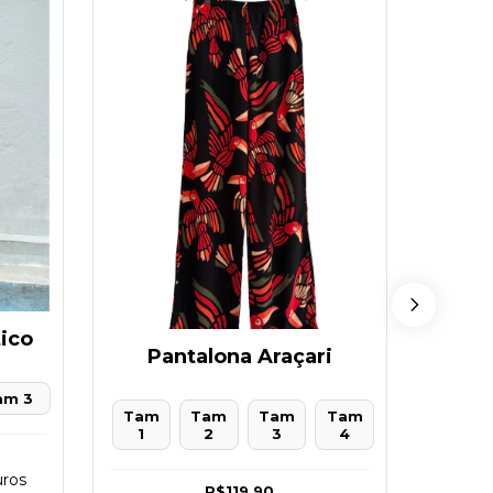
tico
Pantalona Araçari
am 3
Tam 
Tam
Tam
Tam
Tam
1
2
3
4
ros
R$119,90
3