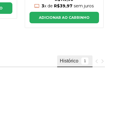
3
x de
R$39,97
sem juros
HO
AD
ADICIONAR AO CARRINHO