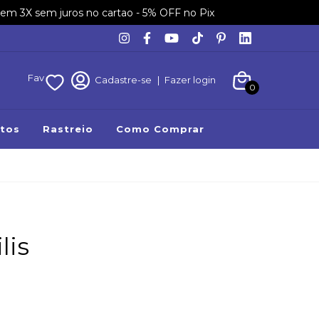
em 3X sem juros no cartao - 5% OFF no Pix
Fav
Cadastre-se
|
Fazer login
0
tos
Rastreio
Como Comprar
lis