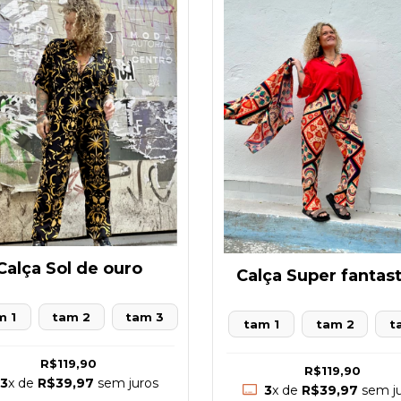
Calça Sol de ouro
Calça Super fantas
m 1
tam 2
tam 3
tam 1
tam 2
t
R$119,90
R$119,90
3
x de
R$39,97
sem juros
3
x de
R$39,97
sem ju