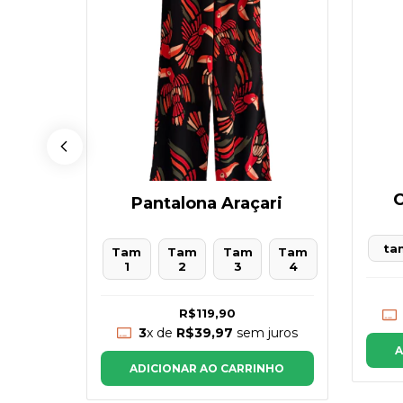
C
Pantalona Araçari
a
ta
Tam
Tam
Tam
Tam
1
2
3
4
R$119,90
juros
3
x de
R$39,97
sem juros
NHO
A
ADICIONAR AO CARRINHO