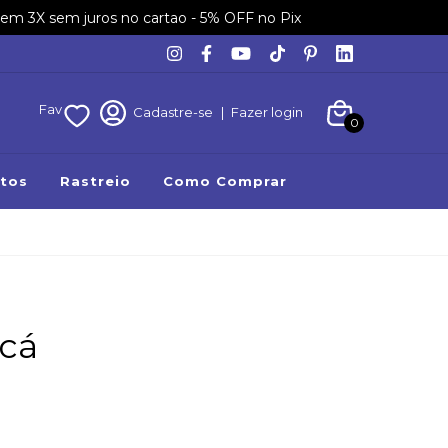
em 3X sem juros no cartao - 5% OFF no Pix
Fav
Cadastre-se
|
Fazer login
0
tos
Rastreio
Como Comprar
cá