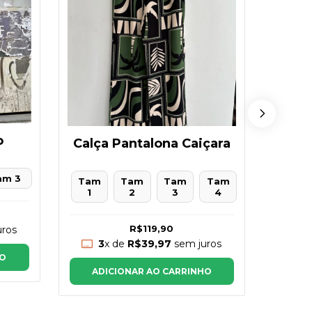
o
Calça Pantalona Caiçara
am 3
Tam
Tam
Tam
Tam
Tam
1
1
2
3
4
R$119,90
ros
3
3
x de
R$39,97
sem juros
HO
AD
ADICIONAR AO CARRINHO