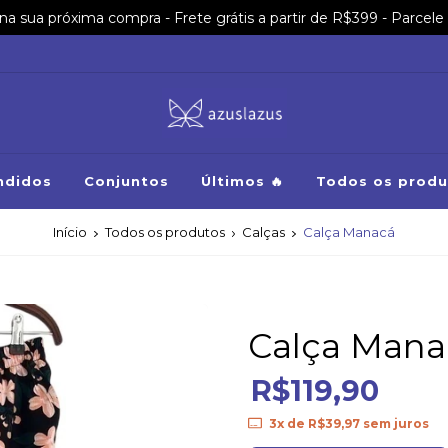
sua próxima compra - Frete grátis a partir de R$399 - Parcele 
ndidos
Conjuntos
Últimos 🔥
Todos os produ
Início
Todos os produtos
Calças
Calça Manacá
Calça Mana
R$119,90
3
x de
R$39,97
sem juros