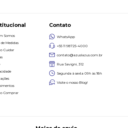
titucional
Contato
m Somos
WhatsApp
 de Medidas
+55 11 98725-4000
o Cuidar
contato@azuslazus.com.br
as
Rua Savigni, 312
e
acidade
Segunda à sexta 09h às 18h
iações
Visite o nosso Blog!
oimentos
o Comprar