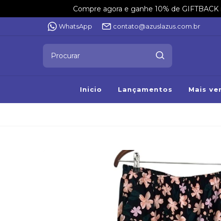
Compre agora e ganhe 10% de GIFTBACK na 
WhatsApp
contato@azuslazus.com.br
Inicio
Lançamentos
Mais ve