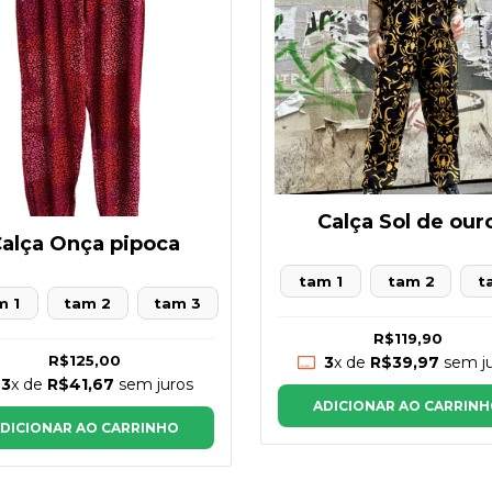
Calça Sol de our
alça Onça pipoca
tam 1
tam 2
t
m 1
tam 2
tam 3
R$119,90
R$125,00
3
x de
R$39,97
sem ju
3
x de
R$41,67
sem juros
ADICIONAR AO CARRIN
DICIONAR AO CARRINHO