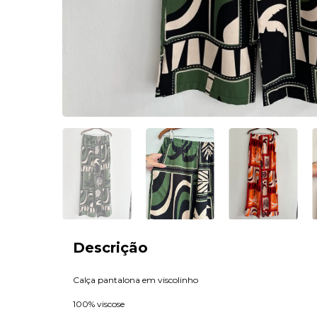
Descrição
Calça pantalona em viscolinho
100% viscose