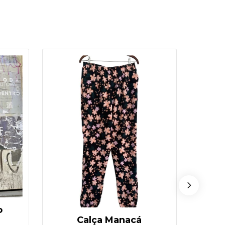
o
Calça Manacá
Ca