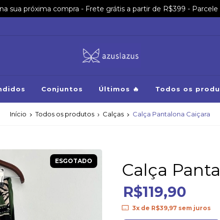
sua próxima compra - Frete grátis a partir de R$399 - Parcele 
ndidos
Conjuntos
Últimos 🔥
Todos os produ
Início
Todos os produtos
Calças
Calça Pantalona Caiçara
ESGOTADO
Calça Panta
R$119,90
3
x de
R$39,97
sem juros