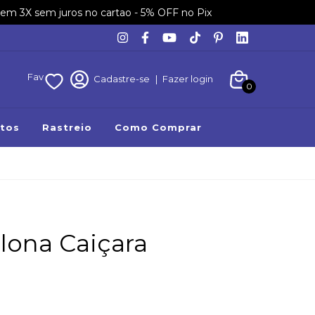
em 3X sem juros no cartao - 5% OFF no Pix
Fav
Cadastre-se
|
Fazer login
0
tos
Rastreio
Como Comprar
lona Caiçara