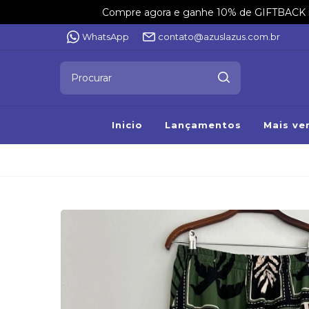
Compre agora e ganhe 10% de GIFTBACK na 
WhatsApp
contato@azuslazus.com.br
Inicio
Lançamentos
Mais ve