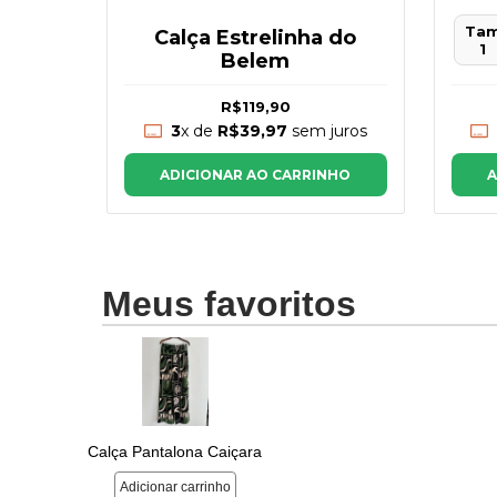
Ta
Calça Estrelinha do
tam 3
1
Belem
R$119,90
juros
3
x de
R$39,97
sem juros
NHO
A
ADICIONAR AO CARRINHO