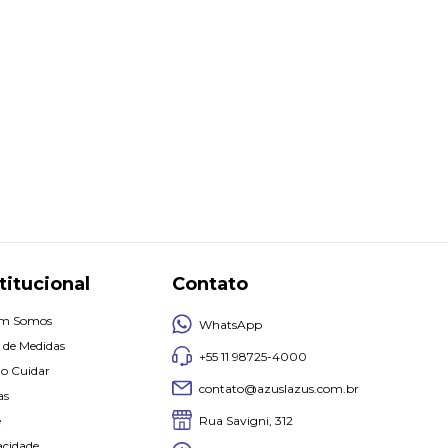
titucional
Contato
m Somos
WhatsApp
 de Medidas
+55 11 98725-4000
o Cuidar
contato@azuslazus.com.br
as
Rua Savigni, 312
e
acidade