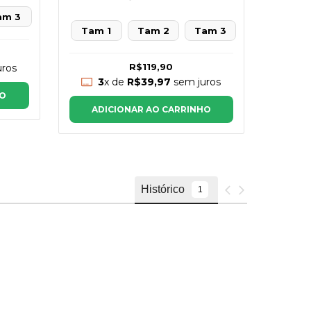
am 3
Tam 1
Tam 2
Tam 3
tam 
R$119,90
ros
3
x de
R$39,97
sem juros
3
HO
ADICIONAR AO CARRINHO
AD