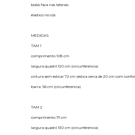
bolso faca nas laterais
elastico no cós
MEDIDAS
TAM 1
comprimento 108 cm
largura quadril 120 cm (circunferencia)
cintura sem esticar 72 cm (estica cerca de 20 cm com confor
barra: 56 cm (circunferencia)
TAM 2
comprimento 111 cm
largura quadril 130 cm (circunferencia)