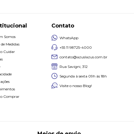
titucional
Contato
m Somos
WhatsApp
 de Medidas
+55 11 98725-4000
o Cuidar
contato@azuslazus.com.br
as
Rua Savigni, 312
e
acidade
Segunda à sexta 09h às 18h
iações
Visite o nosso Blog!
oimentos
o Comprar
Meios de envio