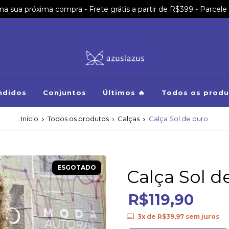
sua próxima compra - Frete grátis a partir de R$399 - Parcele 
ndidos
Conjuntos
Últimos 🔥
Todos os produ
Início
Todos os produtos
Calças
Calça Sol de ouro
ESGOTADO
Calça Sol d
R$119,90
3
x de
R$39,97
sem juros