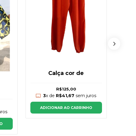
Tam
Calça cor de
1
R$125,00
3
3
x de
R$41,67
sem juros
AD
ADICIONAR AO CARRINHO
ros
HO