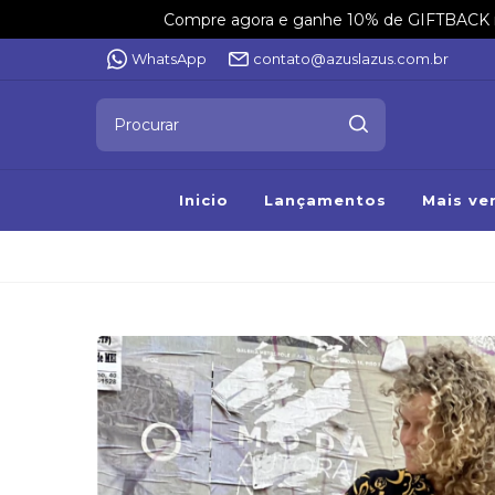
Compre agora e ganhe 10% de GIFTBACK na 
WhatsApp
contato@azuslazus.com.br
Inicio
Lançamentos
Mais ve