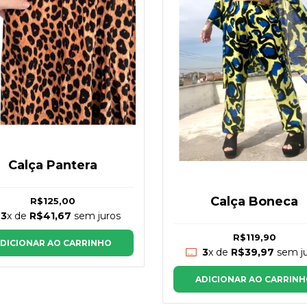
Calça Pantera
Calça Boneca
R$125,00
3
x de
R$41,67
sem juros
R$119,90
DICIONAR AO CARRINHO
3
x de
R$39,97
sem ju
ADICIONAR AO CARRIN