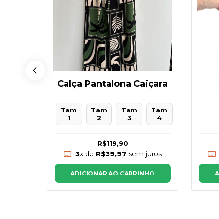
Calça Pantalona Caiçara
stico
Tam
Tam
Tam
Tam
tam 3
1
2
3
4
R$119,90
juros
3
x de
R$39,97
sem juros
NHO
A
ADICIONAR AO CARRINHO