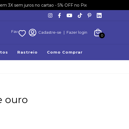
em 3X sem juros no cartao - 5% OFF no Pix
Fav
Cadastre-se
|
Fazer login
0
tos
Rastreio
Como Comprar
e ouro